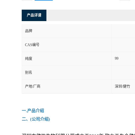
产品详请
品牌
CAS编号
99
纯度
别名
产地/厂商
深圳/健竹
一.产品介绍
二、(公司介绍)