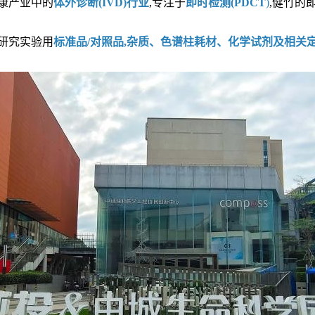
健康产业中的
体外诊断(IVD)行业
,专注于
即时检测(PDCT
)
,健竹的
研究实验用
标准品/对照品,杂质、色谱柱耗材、化学试剂及相关