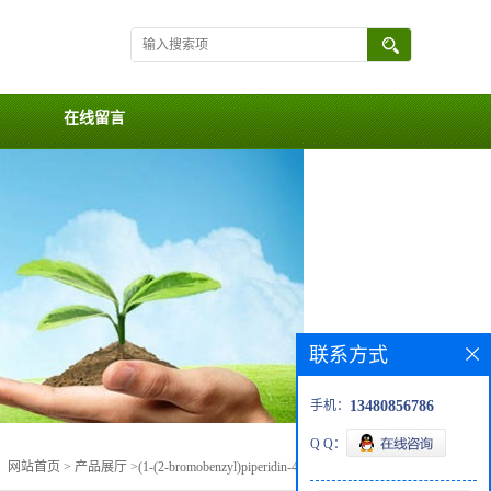
在线留言
联系方式
手机：
13480856786
Q Q：
：
网站首页
>
产品展厅
>
(1-(2-bromobenzyl)piperidin-4-yl)methanamine