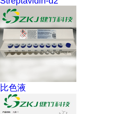
Streptavidin-d2
比色液