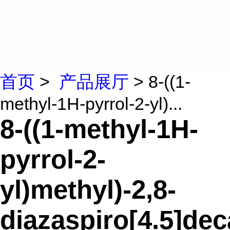
首页
>
产品展厅
> 8-((1-
methyl-1H-pyrrol-2-yl)...
8-((1-methyl-1H-
pyrrol-2-
yl)methyl)-2,8-
diazaspiro[4.5]de