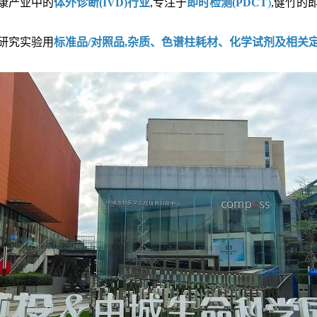
健康产业中的
体外诊断(IVD)行业
,专注于
即时检测(PDCT
)
,健竹的
研究实验用
标准品/对照品,杂质、色谱柱耗材、化学试剂及相关