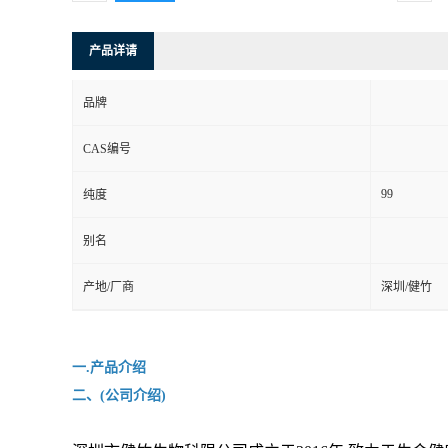
产品详请
品牌
CAS编号
99
纯度
别名
产地/厂商
深圳/健竹
一.产品介绍
二、(公司介绍)