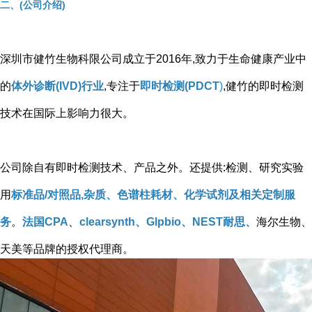
二、(公司介绍)
深圳市健竹生物科限公司成立于2016年,致力于生命健康产业中
的
体外诊断(IVD)行业
,专注于
即时检测(PDCT
)
,健竹的即时检测
技术在国际上影响力很大。
公司除自有即时检测技术、产品之外。还提供:检测、研究实验
用
标准品/对照品,杂质、色谱柱耗材、化学试剂及相关定制服
务
。
法国CPA
、
clearsynth、Glpbio、NEST耐思、
海尔生物、
天美等品牌的授权代理商。