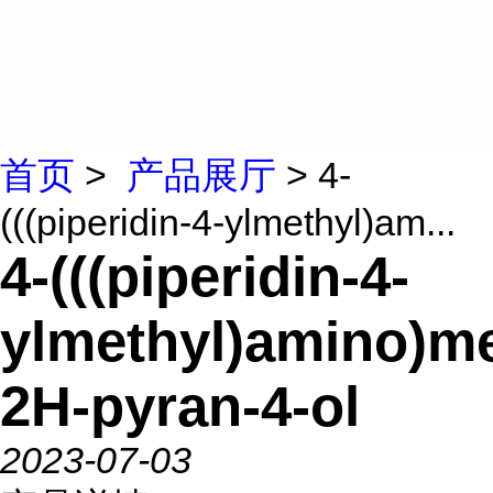
首页
>
产品展厅
> 4-
(((piperidin-4-ylmethyl)am...
4-(((piperidin-4-
ylmethyl)amino)me
2H-pyran-4-ol
2023-07-03