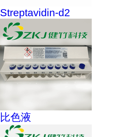
Streptavidin-d2
比色液