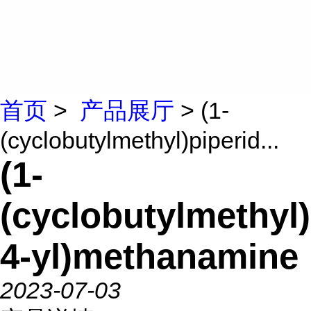
首页
>
产品展厅
> (1-
(cyclobutylmethyl)piperid...
(1-
(cyclobutylmethyl)
4-yl)methanamine
2023-07-03