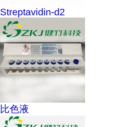
Streptavidin-d2
比色液