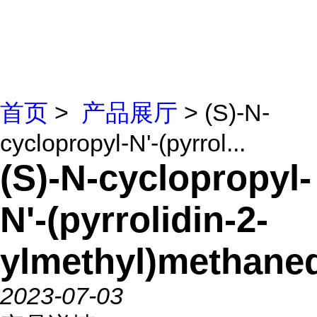
首页
>
产品展厅
> (S)-N-
cyclopropyl-N'-(pyrrol...
(S)-N-cyclopropyl-
N'-(pyrrolidin-2-
ylmethyl)methane
2023-07-03