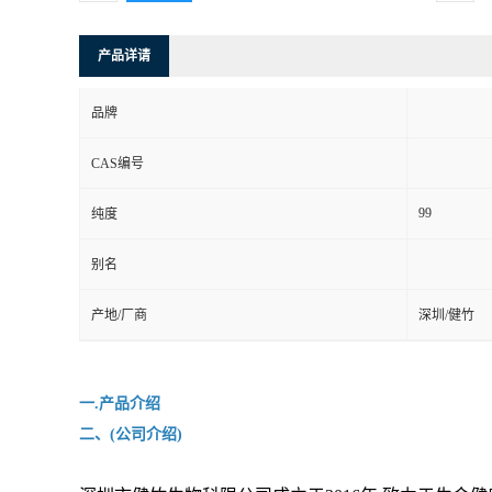
产品详请
品牌
CAS编号
99
纯度
别名
产地/厂商
深圳/健竹
一.产品介绍
二、(公司介绍)