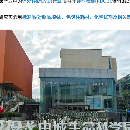
健康产业中的
体外诊断(IVD)行业
,专注于
即时检测(PDCT
)
,健竹的
研究实验用
标准品/对照品,杂质、色谱柱耗材、化学试剂及相关