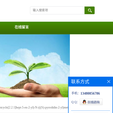
在线留言
联系方式
手机：
13480856786
Q Q：
bicyclo[2.2.1]hept-5-en-2-yl)-N-(((S)-pyrrolidin-2-yl)methyl)methanamine