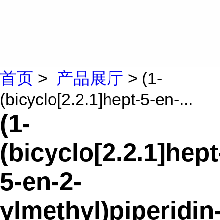
首页
>
产品展厅
> (1-
(bicyclo[2.2.1]hept-5-en-...
(1-
(bicyclo[2.2.1]hept
5-en-2-
ylmethyl)piperidin