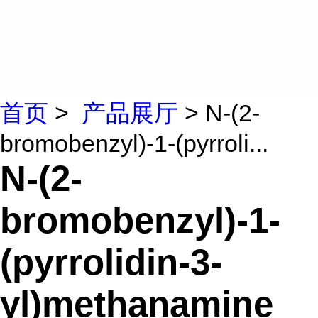
首页
>
产品展厅
> N-(2-
bromobenzyl)-1-(pyrroli...
N-(2-
bromobenzyl)-1-
(pyrrolidin-3-
yl)methanamine