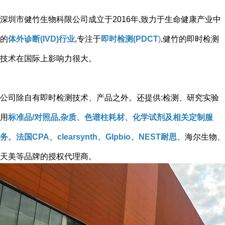
深圳市健竹生物科限公司成立于2016年,致力于生命健康产业中
的
体外诊断(IVD)行业
,专注于
即时检测(PDCT
)
,健竹的即时检测
技术在国际上影响力很大。
公司除自有即时检测技术、产品之外。还提供:检测、研究实验
用
标准品/对照品,杂质、色谱柱耗材、化学试剂及相关定制服
务
。
法国CPA
、
clearsynth、Glpbio、NEST耐思、
海尔生物、
天美等品牌的授权代理商。