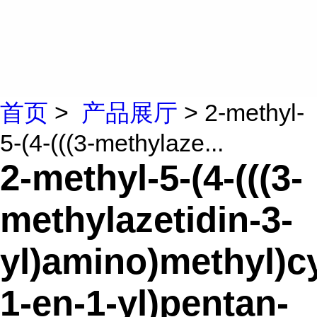
首页
>
产品展厅
> 2-methyl-
5-(4-(((3-methylaze...
2-methyl-5-(4-(((3-
methylazetidin-3-
yl)amino)methyl)c
1-en-1-yl)pentan-