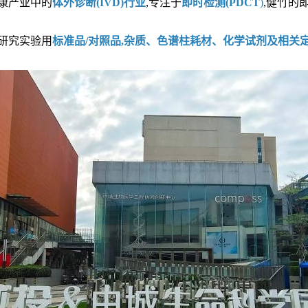
健康产业中的
体外诊断(IVD)行业
,专注于
即时检测(PDCT
)
,健竹的
研究实验用
标准品/对照品,杂质、色谱柱耗材、化学试剂及相关