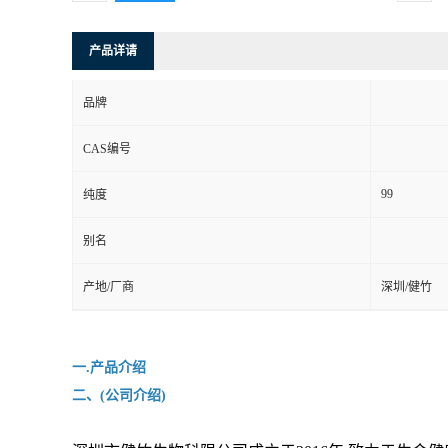
产品详请
品牌
CAS编号
99
纯度
别名
产地/厂商
深圳/健竹
一.产品介绍
二、(公司介绍)