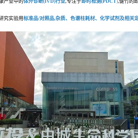
健康产业中的
体外诊断(IVD)行业
,专注于
即时检测(PDCT
)
,健竹的
研究实验用
标准品/对照品,杂质、色谱柱耗材、化学试剂及相关