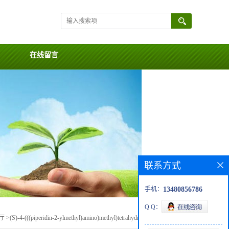
在线留言
联系方式
手机：
13480856786
Q Q：
厅
>
(S)-4-(((piperidin-2-ylmethyl)amino)methyl)tetrahydro-2H-pyran-4-ol