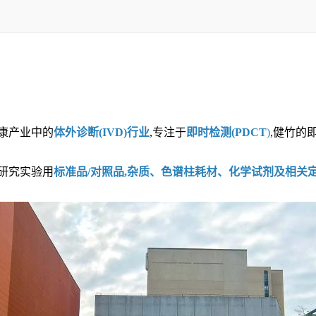
健康产业中的
体外诊断(IVD)行业
,专注于
即时检测(PDCT
)
,健竹的
研究实验用
标准品/对照品,杂质、色谱柱耗材、化学试剂及相关