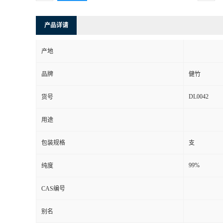
产品详请
产地
品牌
健竹
DL0042
货号
用途
包装规格
支
99%
纯度
CAS编号
别名