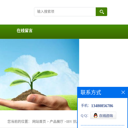
在线留言
联系方式
手机：
13480856786
Q Q：
您当前的位置：
网站首页
>
产品展厅
>
IBV 抗血清 D388 (QX)