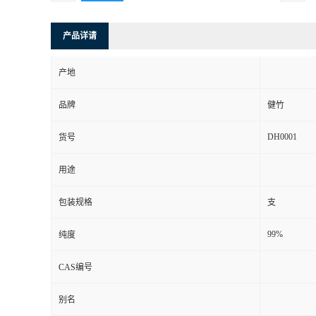
产品详请
产地
品牌
健竹
DH0001
货号
用途
包装规格
支
99%
纯度
CAS编号
别名