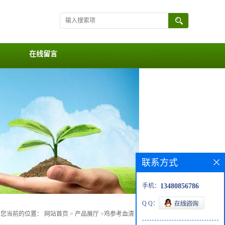
在线留言
联系方式
手机：
13480856786
Q Q：
您当前的位置：
网站首页
>
产品展厅
>
鸡参考血清 98308,一套 4 瓶