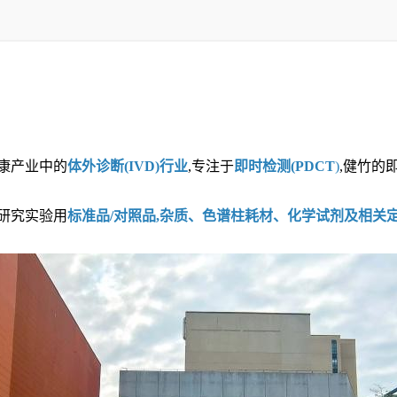
健康产业中的
体外诊断(IVD)行业
,专注于
即时检测(PDCT
)
,健竹的
研究实验用
标准品/对照品,杂质、色谱柱耗材、化学试剂及相关