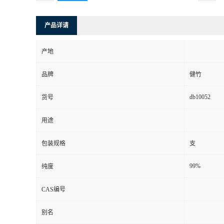
产品详请
产地
品牌
健竹
db10052
货号
用途
包装规格
支
99%
纯度
CAS编号
别名