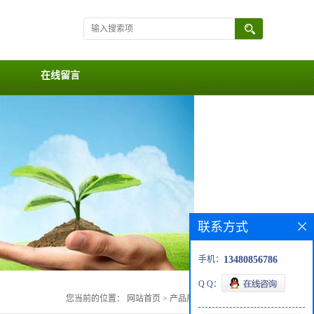
在线留言
联系方式
手机：
13480856786
Q Q：
您当前的位置：
网站首页
>
产品展厅
>
CPXV168