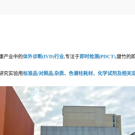
健康产业中的
体外诊断(IVD)行业
,专注于
即时检测(PDCT
)
,健竹的
研究实验用
标准品/对照品,杂质、色谱柱耗材、化学试剂及相关