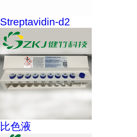
Streptavidin-d2
比色液