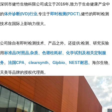
深圳市健竹生物科限公司成立于2016年,致力于生命健康产业中
的
体外诊断(IVD)行业
,专注于
即时检测(PDCT
)
,健竹的即时检测
技术在国际上影响力很大。
公司除自有即时检测技术、产品之外。还提供:检测、研究实验
用
标准品/对照品,杂质、色谱柱耗材、化学试剂及相关定制服
务
。
法国CPA
、
clearsynth、Glpbio、NEST耐思、
海尔生物、
天美等品牌的授权代理商。