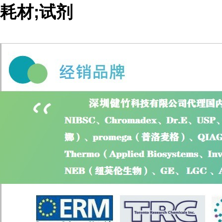
耗材;试剂