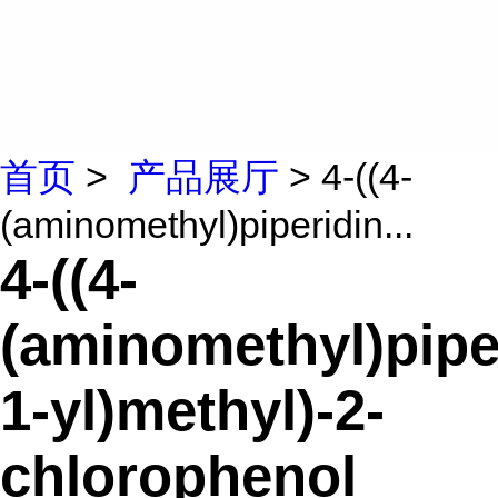
首页
>
产品展厅
> 4-((4-
(aminomethyl)piperidin...
4-((4-
(aminomethyl)pipe
1-yl)methyl)-2-
chlorophenol