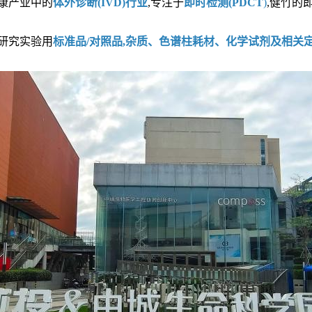
健康产业中的
体外诊断(IVD)行业
,专注于
即时检测(PDCT
)
,健竹的
研究实验用
标准品/对照品,杂质、色谱柱耗材、化学试剂及相关