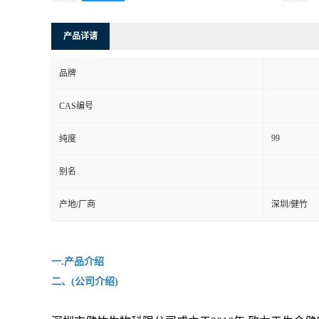
产品详请
品牌
CAS编号
99
纯度
别名
产地/厂商
深圳/健竹
一.产品介绍
二、(公司介绍)