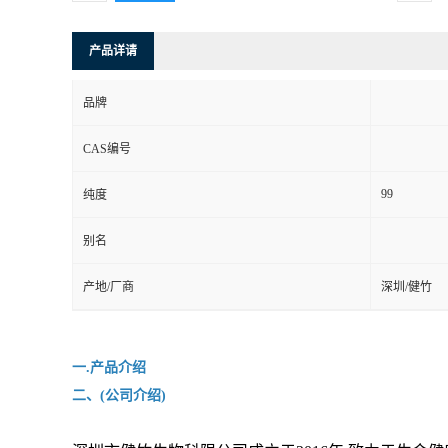
产品详请
品牌
CAS编号
99
纯度
别名
产地/厂商
深圳/健竹
一.产品介绍
二、(公司介绍)