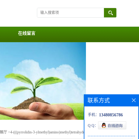
在线留言
联系方式
手机：
13480856786
Q Q：
展厅
>
4-(((pyrrolidin-3-ylmethyl)amino)methyl)tetrahydro-2H-pyran-4-ol