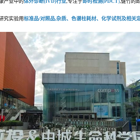
健康产业中的
体外诊断(IVD)行业
,专注于
即时检测(PDCT
)
,健竹的
研究实验用
标准品/对照品,杂质、色谱柱耗材、化学试剂及相关