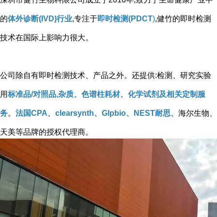
的
体外诊断(IVD)行业
,专注于
即时检测(PDCT
)
,健竹的即时检测
技术在国际上影响力很大。
公司除自有即时检测技术、产品之外。还提供:检测、研究实验
用
标准品/对照品,杂质、色谱柱耗材、化学试剂及相关定制服
务
。
法国CPA
、
clearsynth、Glpbio、NEST耐思、
海尔生物、
天美等品牌的授权代理商。