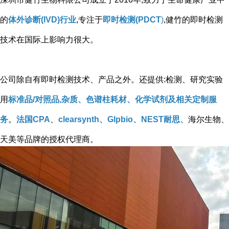
的
体外诊断(IVD)行业
,专注于
即时检测(PDCT
)
,健竹的即时检测
技术在国际上影响力很大。
公司除自有即时检测技术、产品之外。还提供:检测、研究实验
用
标准品/对照品,杂质、色谱柱耗材、化学试剂及相关定制服
务
。
法国CPA
、
clearsynth、Glpbio、NEST耐思、
海尔生物、
天美等品牌的授权代理商。