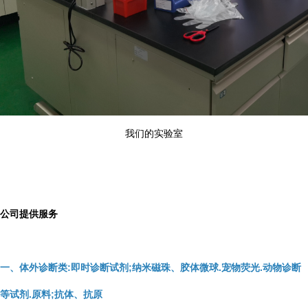
我们的实验室
公司提供服务
一、体外诊断类:即时诊断试剂;纳米磁珠、胶体微球.宠物荧光.动物诊断
等试剂.原料;抗体、抗原